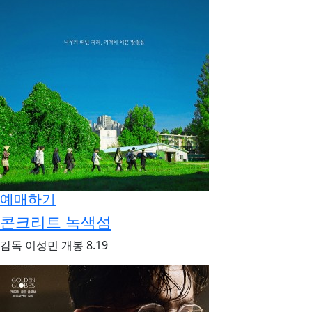
예매하기
콘크리트 녹색섬
감독
이성민
개봉
8.19