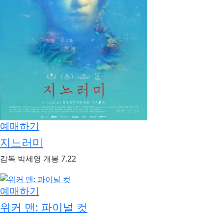
예매하기
지느러미
감독
박세영
개봉
7.22
예매하기
위커 맨: 파이널 컷