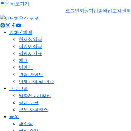
본문 바로가기
로그인
회원가입
멤버십
고객센터
영화 / 예매
현재상영작
상영예정작
상영시간표
예매
이벤트
관람 가이드
단체관람 및 대관
프로그램
영화제 / 기획전
씨네 토크
모모 사피엔스
극장
새소식
극장 소개