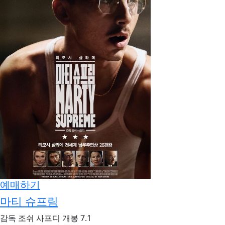
예매하기
마티 슈프림
감독
조쉬 사프디
개봉
7.1