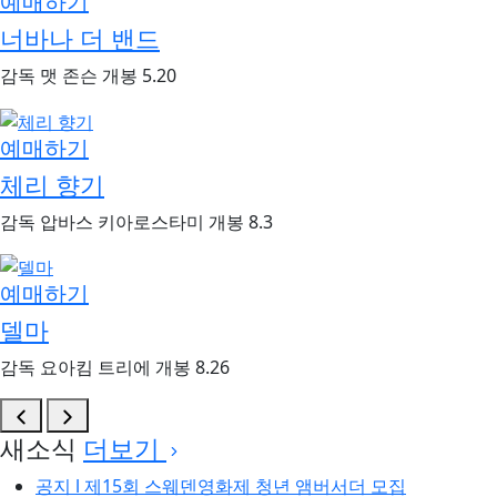
예매하기
너바나 더 밴드
감독
맷 존슨
개봉
5.20
예매하기
체리 향기
감독
압바스 키아로스타미
개봉
8.3
예매하기
델마
감독
요아킴 트리에
개봉
8.26
새소식
더보기
공지 l 제15회 스웨덴영화제 청년 앰버서더 모집