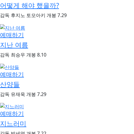
어떻게 해야 했을까?
감독
후지노 토모아키
개봉
7.29
예매하기
지난 여름
감독
최승우
개봉
8.10
예매하기
산양들
감독
유재욱
개봉
7.29
예매하기
지느러미
감독
박세영
개봉
7.22