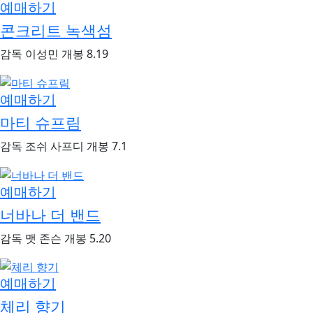
예매하기
콘크리트 녹색섬
감독
이성민
개봉
8.19
예매하기
마티 슈프림
감독
조쉬 사프디
개봉
7.1
예매하기
너바나 더 밴드
감독
맷 존슨
개봉
5.20
예매하기
체리 향기