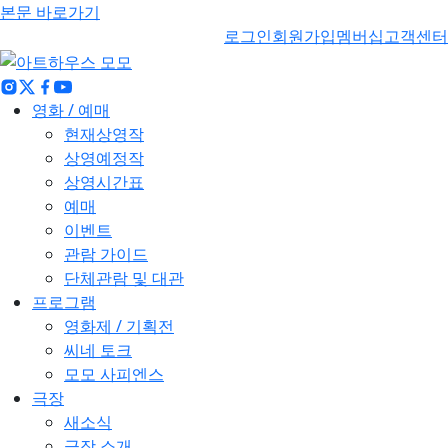
본문 바로가기
로그인
회원가입
멤버십
고객센터
영화 / 예매
현재상영작
상영예정작
상영시간표
예매
이벤트
관람 가이드
단체관람 및 대관
프로그램
영화제 / 기획전
씨네 토크
모모 사피엔스
극장
새소식
극장 소개