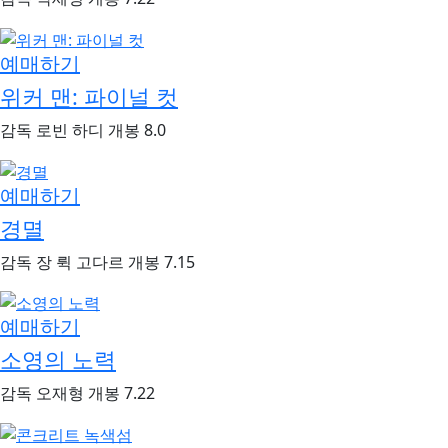
예매하기
위커 맨: 파이널 컷
감독
로빈 하디
개봉
8.0
예매하기
경멸
감독
장 뤽 고다르
개봉
7.15
예매하기
소영의 노력
감독
오재형
개봉
7.22