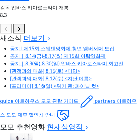
감독
압바스 키아로스타미
개봉
8.3
새소식
더보기
공지 l 제15회 스웨덴영화제 청년 앰버서더 모집
공지 | 8.14(금)-8.17(월) 제15회 아랍영화제
공지 | 8.3(월)-8.30(일) 압바스 키아로스타미 회고전
[관객과의 대화] 8.15(토) <미명>
[관객과의 대화] 8.12(수) <지난 여름>
[프리미어] 8.16(일) <위커 맨: 파이널 컷>
guide
아트하우스 모모
관람 가이드
partners
아트하우
스 모모
제휴 할인처 안내
모모 추천영화
현재상영작